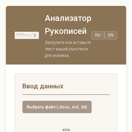
Анализатор
Рукописей
Consortium
RU
EN
PSYCHIATRICUM
AI Manuscript Verification System
Загрузите или вставьте
текст вашей рукописи
для анализа.
Ввод данных
Выбрать файл (.docx, .md, .txt)
или